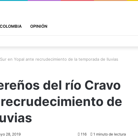
COLOMBIA
OPINIÓN
o Sur en Yopal ante recrudecimiento de la temporada de lluvias
ereños del río Cravo
 recrudecimiento de
luvias
yo 28, 2019
116
1 minuto de lectura