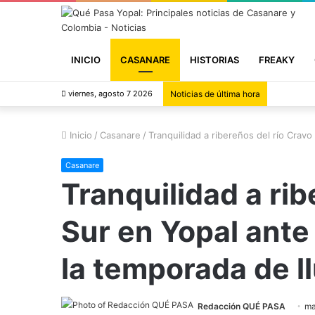
INICIO
CASANARE
HISTORIAS
FREAKY
viernes, agosto 7 2026
Noticias de última hora
Inicio
/
Casanare
/
Tranquilidad a ribereños del río Crav
Casanare
Tranquilidad a rib
Sur en Yopal ante
la temporada de l
Redacción QUÉ PASA
ma