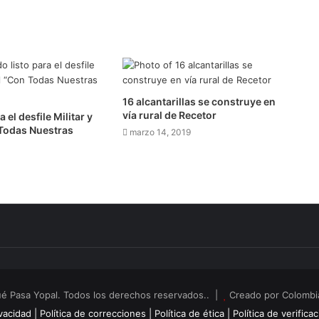
16 alcantarillas se construye en
vía rural de Recetor
 el desfile Militar y
 Todas Nuestras
marzo 14, 2019
é Pasa Yopal. Todos los derechos reservados.. |
Creado por Colombia
vacidad |
Política de correcciones |
Política de ética |
Política de verifica