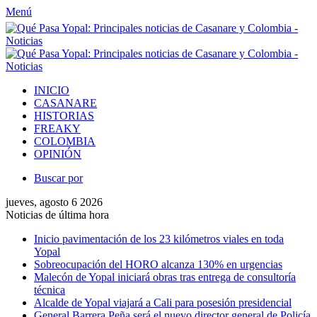
Menú
INICIO
CASANARE
HISTORIAS
FREAKY
COLOMBIA
OPINIÓN
Buscar por
jueves, agosto 6 2026
Noticias de última hora
Inicio pavimentación de los 23 kilómetros viales en toda
Yopal
Sobreocupación del HORO alcanza 130% en urgencias
Malecón de Yopal iniciará obras tras entrega de consultoría
técnica
Alcalde de Yopal viajará a Cali para posesión presidencial
General Barrera Peña será el nuevo director general de Policía