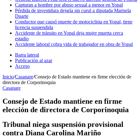
Capturan a hombre por abuso sexual a menor en Yopal
Pérdida de investidura dejaría sin curul a diputada Marisela
Duarte
Conductor que causó muerte de motociclista en Yopal, tiene
licencia suspendida
Accidente de tránsito en Yopal deja mujer muerta cerca
estadio
Accidente laboral cobra vida de trabajador en obra de Yopal
Barra lateral
Publicación al azar
Acceso
Inicio
/
Casanare
/
Consejo de Estado mantiene en firme elección de
directora de Corporinoquia
Casanare
Consejo de Estado mantiene en firme
elección de directora de Corporinoquia
Tribunal niega suspensión provisional
contra Diana Carolina Mariño