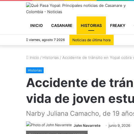
INICIO
CASANARE
HISTORIAS
FREAKY
viernes, agosto 7 2026
Noticias de última hora
Inicio
/
Historias
/
Accidente de tránsito en Yopal cobra 
Historias
Accidente de trán
vida de joven est
Narby Juliana Camacho, de 19 años,
John Navarrete
junio 9, 2026