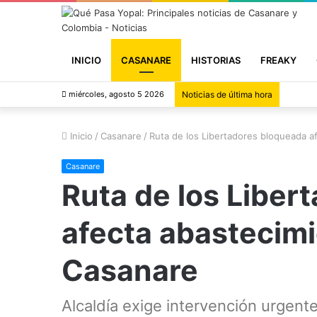
INICIO
CASANARE
HISTORIAS
FREAKY
miércoles, agosto 5 2026
Noticias de última hora
Inicio
/
Casanare
/
Ruta de los Libertadores bloqueada a
Casanare
Ruta de los Liber
afecta abastecimi
Casanare
Alcaldía exige intervención urgente 