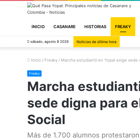
INICIO
CASANARE
HISTORIAS
FREAKY
sábado, agosto 8 2026
Noticias de última hora
Inicio
/
Freaky
/
Marcha estudiantil en Yopal exige sede d
Freaky
Marcha estudianti
sede digna para e
Social
Más de 1.700 alumnos protestaron f