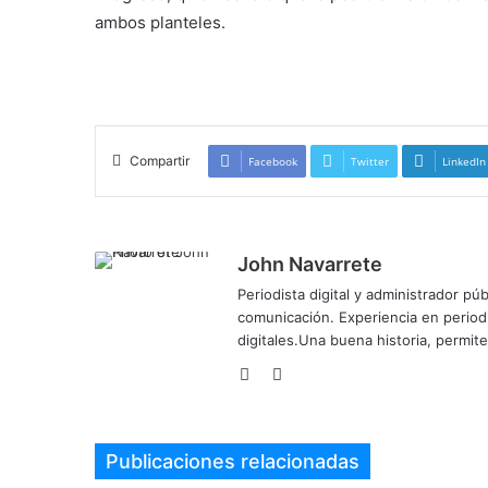
ambos planteles.
marcha estudiantil Yopal
Compartir
Facebook
Twitter
LinkedIn
John Navarrete
Periodista digital y administrador p
comunicación. Experiencia en period
digitales.Una buena historia, permi
Sitio
Twitter
web
Publicaciones relacionadas