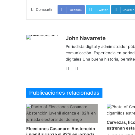
Compartir
Facebook
Twitter
LinkedIn
John Navarrete
Periodista digital y administrador p
comunicación. Experiencia en period
digitales.Una buena historia, permi
Sitio
Twitter
web
Publicaciones relacionadas
Cervezas, lico
estrenan esta
Elecciones Casanare: Abstención
juvenil alcanza el 82% en jornada