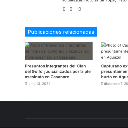
actualizada. Noticias de Yopal, histor
Sitio
Facebook
Twitter
web
Publicaciones relacionadas
Presuntos integrantes del ‘Clan
Capturado ex
del Golfo’ judicializados por triple
presuntament
asesinato en Casanare
hurto en Agu
junio 13, 2024
diciembre 7, 2