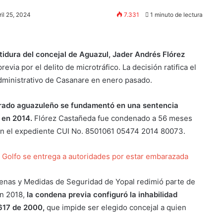
ril 25, 2024
7.331
1 minuto de lectura
tidura del concejal de Aguazul, Jader Andrés Flórez
via por el delito de microtráfico. La decisión ratifica el
 Administrativo de Casanare en enero pasado.
orado aguazuleño se fundamentó en una sentencia
 en 2014.
Flórez Castañeda fue condenado a 56 meses
, en el expediente CUI No. 8501061 05474 2014 80073.
l Golfo se entrega a autoridades por estar embarazada
enas y Medidas de Seguridad de Yopal redimió parte de
en 2018,
la condena previa configuró la inhabilidad
 617 de 2000,
que impide ser elegido concejal a quien
.