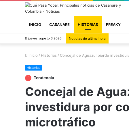
INICIO
CASANARE
HISTORIAS
FREAKY
jueves, agosto 6 2026
Noticias de última hora
Inicio
/
Historias
/
Concejal de Aguazul pierde investidur
Historias
Tendencia
Concejal de Agua
investidura por c
microtráfico