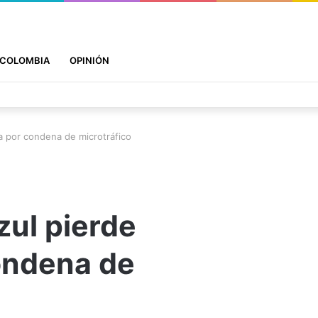
COLOMBIA
OPINIÓN
a por condena de microtráfico
zul pierde
ondena de