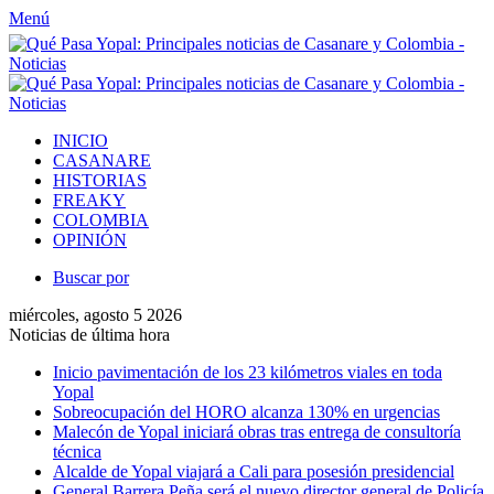
Menú
INICIO
CASANARE
HISTORIAS
FREAKY
COLOMBIA
OPINIÓN
Buscar por
miércoles, agosto 5 2026
Noticias de última hora
Inicio pavimentación de los 23 kilómetros viales en toda
Yopal
Sobreocupación del HORO alcanza 130% en urgencias
Malecón de Yopal iniciará obras tras entrega de consultoría
técnica
Alcalde de Yopal viajará a Cali para posesión presidencial
General Barrera Peña será el nuevo director general de Policía