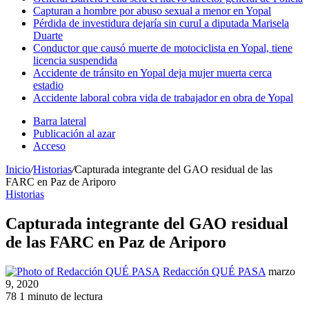
Capturan a hombre por abuso sexual a menor en Yopal
Pérdida de investidura dejaría sin curul a diputada Marisela
Duarte
Conductor que causó muerte de motociclista en Yopal, tiene
licencia suspendida
Accidente de tránsito en Yopal deja mujer muerta cerca
estadio
Accidente laboral cobra vida de trabajador en obra de Yopal
Barra lateral
Publicación al azar
Acceso
Inicio
/
Historias
/
Capturada integrante del GAO residual de las
FARC en Paz de Ariporo
Historias
Capturada integrante del GAO residual
de las FARC en Paz de Ariporo
Redacción QUÉ PASA
marzo
9, 2020
78
1 minuto de lectura