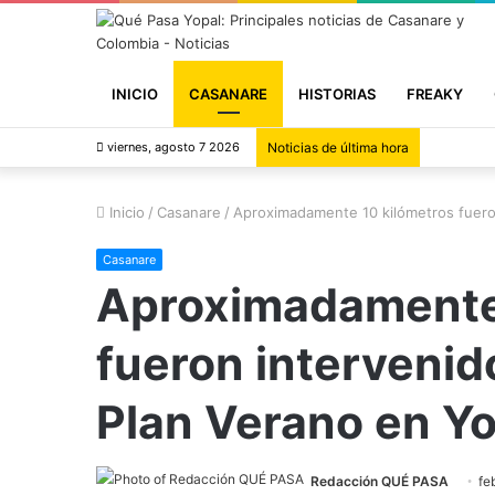
INICIO
CASANARE
HISTORIAS
FREAKY
viernes, agosto 7 2026
Noticias de última hora
Inicio
/
Casanare
/
Aproximadamente 10 kilómetros fueron
Casanare
Aproximadamente 
fueron intervenid
Plan Verano en Yo
Redacción QUÉ PASA
fe