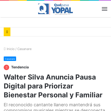
M
Inicio
/
Casanare
Casanare
Tendencia
Walter Silva Anuncia Pausa
Digital para Priorizar
Bienestar Personal y Familiar
El reconocido cantante llanero mantendrá sus
compromisos musicales mientras se desconecta