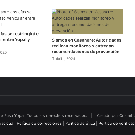
as se restringirá el
r entre Yopal y
Sismos en Casanare: Autoridades
realizan monitoreo y entregan
recomendaciones de prevención
2020
abril 1, 2024
é Pasa Yopal. Todos los derechos reservados.. |
Creado por Colombia
vacidad |
Política de correcciones |
Política de ética |
Política de verifica
RSS