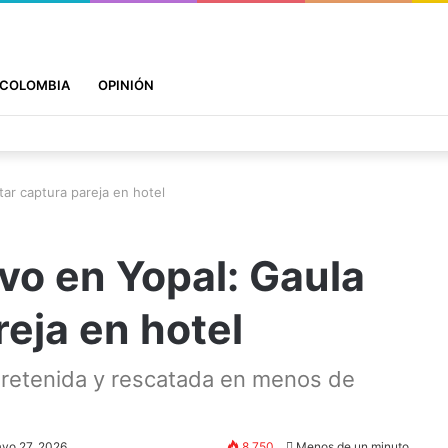
COLOMBIA
OPINIÓN
tar captura pareja en hotel
vo en Yopal: Gaula
reja en hotel
 retenida y rescatada en menos de
yo 27, 2026
8.750
Menos de un minuto