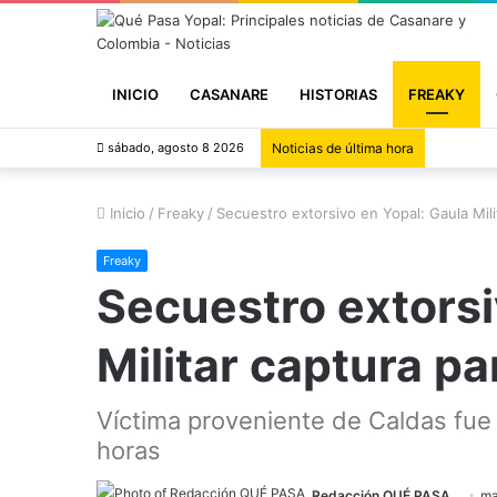
INICIO
CASANARE
HISTORIAS
FREAKY
sábado, agosto 8 2026
Noticias de última hora
Inicio
/
Freaky
/
Secuestro extorsivo en Yopal: Gaula Mili
Freaky
Secuestro extorsi
Militar captura pa
Víctima proveniente de Caldas fue
horas
Redacción QUÉ PASA
ma