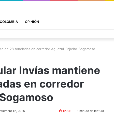
COLOMBIA
OPINIÓN
ímite de 28 toneladas en corredor Aguazul-Pajarito-Sogamoso
ular Invías mantiene
ladas en corredor
o-Sogamoso
ptiembre 12, 2025
12.811
1 minuto de lectura