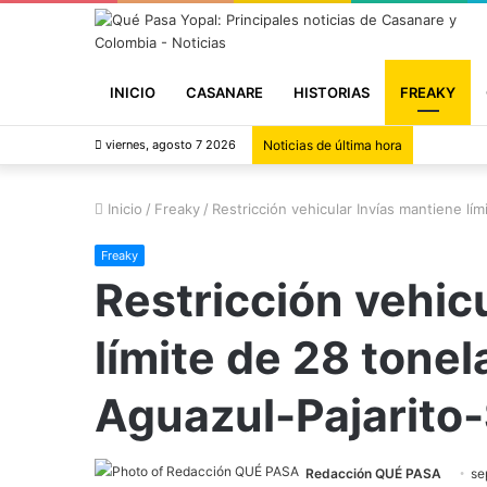
INICIO
CASANARE
HISTORIAS
FREAKY
viernes, agosto 7 2026
Noticias de última hora
Inicio
/
Freaky
/
Restricción vehicular Invías mantiene l
Freaky
Restricción vehic
límite de 28 tone
Aguazul-Pajarit
Redacción QUÉ PASA
se