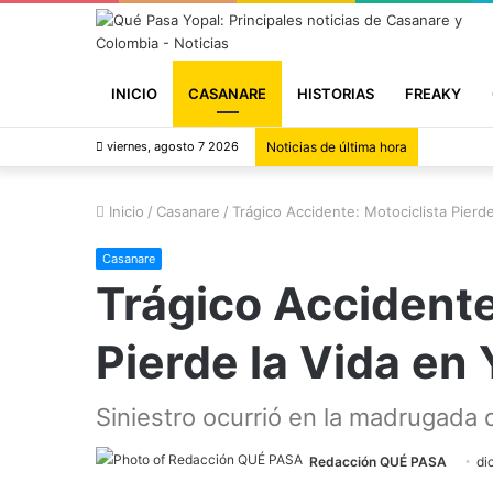
INICIO
CASANARE
HISTORIAS
FREAKY
viernes, agosto 7 2026
Noticias de última hora
Inicio
/
Casanare
/
Trágico Accidente: Motociclista Pierde
Casanare
Trágico Accidente
Pierde la Vida en 
Siniestro ocurrió en la madrugada 
Redacción QUÉ PASA
di