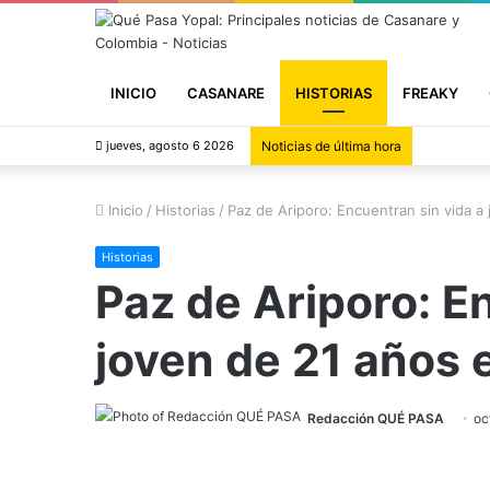
INICIO
CASANARE
HISTORIAS
FREAKY
jueves, agosto 6 2026
Noticias de última hora
Inicio
/
Historias
/
Paz de Ariporo: Encuentran sin vida a
Historias
Paz de Ariporo: E
joven de 21 años 
Redacción QUÉ PASA
oc