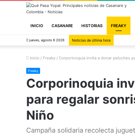
INICIO
CASANARE
HISTORIAS
FREAKY
jueves, agosto 6 2026
Noticias de última hora
Inicio
/
Freaky
/
Corporinoquia invita a donar peluches pa
Freaky
Corporinoquia inv
para regalar sonri
Niño
Campaña solidaria recolecta jugue