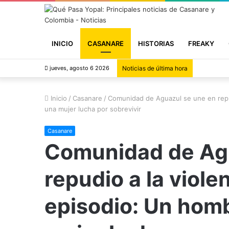
INICIO
CASANARE
HISTORIAS
FREAKY
jueves, agosto 6 2026
Noticias de última hora
Inicio
/
Casanare
/
Comunidad de Aguazul se une en repudi
una mujer lucha por sobrevivir
Casanare
Comunidad de Agu
repudio a la viole
episodio: Un homb