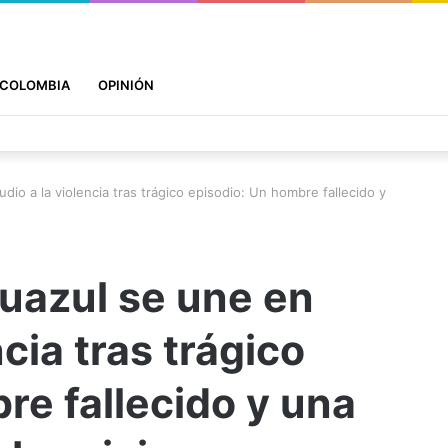
COLOMBIA
OPINIÓN
o a la violencia tras trágico episodio: Un hombre fallecido y
azul se une en
ncia tras trágico
re fallecido y una