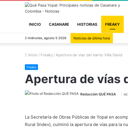
INICIO
CASANARE
HISTORIAS
FREAKY
miércoles, agosto 5 2026
Noticias de última hora
Inicio
/
Freaky
/
Apertura de vías del barrio Villa David
Freaky
Apertura de vías d
Redacción QUÉ PASA
oc
La Secretaría de Obras Públicas de Yopal en acomp
Rural (Indev), culminó la apertura de vías para la n