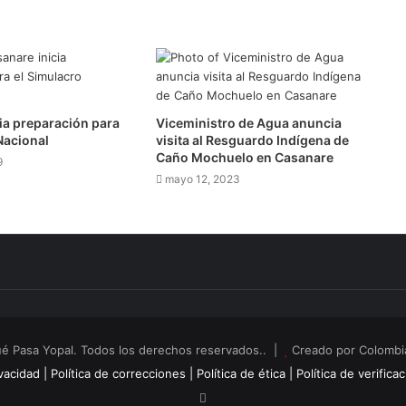
ia preparación para
Viceministro de Agua anuncia
Nacional
visita al Resguardo Indígena de
Caño Mochuelo en Casanare
9
mayo 12, 2023
é Pasa Yopal. Todos los derechos reservados.. |
Creado por Colombia
vacidad |
Política de correcciones |
Política de ética |
Política de verifica
RSS