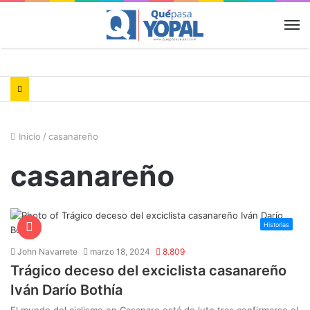
M
Inicio
/
casanareño
casanareño
Historias
John Navarrete
marzo 18, 2024
8.809
Trágico deceso del exciclista casanareño
Iván Darío Bothía
El mundo del ciclismo en Casanare está de luto tras confirmarse el